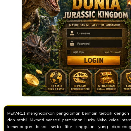
MEKAR11 menghadirkan pengalaman bermain terbaik dengan a
dan stabil. Nikmati sensasi permainan Lucky Neko kelas inte
kemenangan besar serta fitur unggulan yang dirancan