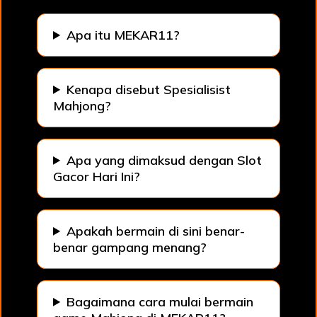
Apa itu MEKAR11?
Kenapa disebut Spesialisist
Mahjong?
Apa yang dimaksud dengan Slot
Gacor Hari Ini?
Apakah bermain di sini benar-
benar gampang menang?
Bagaimana cara mulai bermain