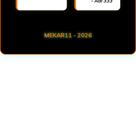
- Adi 333
MEKAR11 - 2026