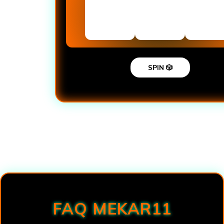
SPIN 🎲
Loading...
FAQ MEKAR11