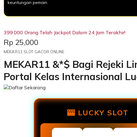
keuntungan pemain.
399.000 Orang Telah Jackpot Dalam 24 Jam Terakhir!
Price:
Rp 25,000
MEKAR11 SLOT GACOR ONLINE
MEKAR11 &*$ Bagi Rejeki Li
Portal Kelas Internasional L
🎰 LUCKY SLOT