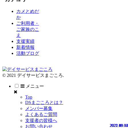
カメとめだ
か
ご利用者・
ご家族のこ
え
支援実績
新着情報
活動ブログ
© 2021 デイサービスまごころ.
メニュー
Top
DSまごころとは？
メンバー募集
よくあるご質問
支援者の皆様へ
2022.09.01
2022.09.01
2021.10.02
2021.09.04
2021.09.11
お問い合わせ