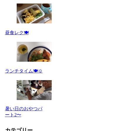
昼食レク🍽
ランチタイム🍽☺️
暑い日のおやつパ
ート2〜
カテゴリー