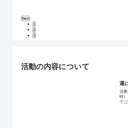
Next
1
2
3
活動の内容について
週
当事
時）
でご