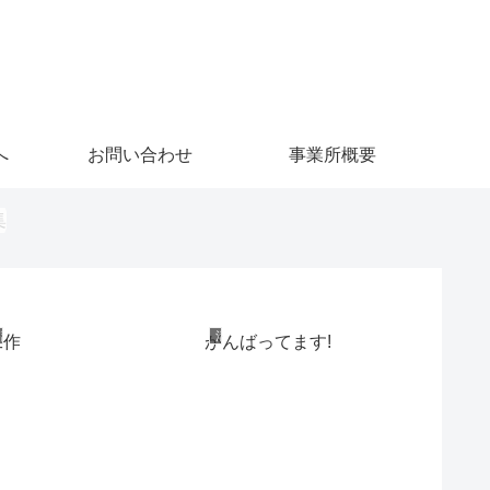
へ
お問い合わせ
事業所概要
活動ブロ
活動ブログ
活動ブログ
工作
がんばってます!
初夏に