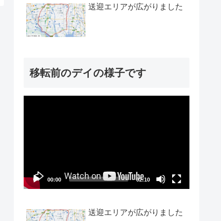
送迎エリアが広がりました
移転前のデイの様子です
動
画
プ
レ
ー
00:00
02:10
ヤ
ー
送迎エリアが広がりました