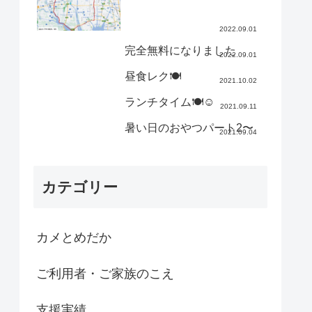
2022.09.01
完全無料になりました
2022.09.01
昼食レク🍽
2021.10.02
ランチタイム🍽☺️
2021.09.11
暑い日のおやつパート2〜
2021.09.04
カテゴリー
カメとめだか
ご利用者・ご家族のこえ
支援実績