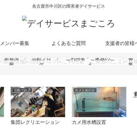
名古屋市中川区の障害者デイサービス
メンバー募集
よくあるご質問
支援者の皆様
新着情
活動ブロ
ご利用者・ご家族のこ
募
報
グ
え
集
活動ブログ
カメとめだか
集団レクリエーション
カメ用水槽設置