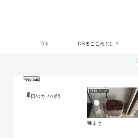
Top
DSまごころとは？
Previous
活動ブログ
カメとめだか
今日のカメの卵
種まき