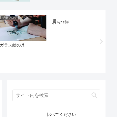
活動ブログ
活動ブロ
活動ブログ
わらび餅
ガラス絵の具
昼食レク
比べてください