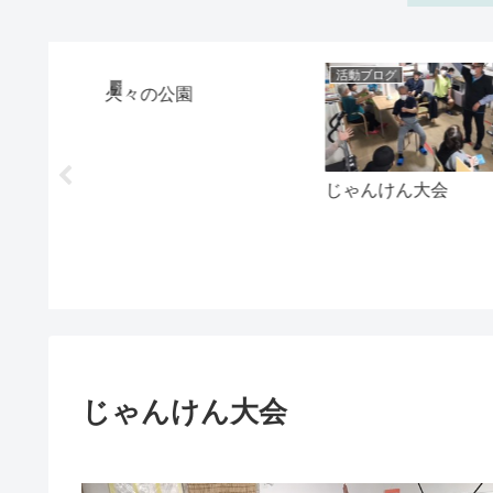
活動ブログ
活動ブログ
久々の公園
た
じゃんけん大会
じゃんけん大会