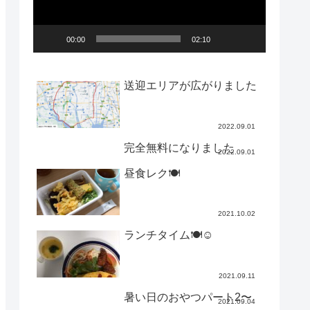
ー
00:00
02:10
ヤ
ー
送迎エリアが広がりました
2022.09.01
完全無料になりました
2022.09.01
昼食レク🍽
2021.10.02
ランチタイム🍽☺️
2021.09.11
暑い日のおやつパート2〜
2021.09.04