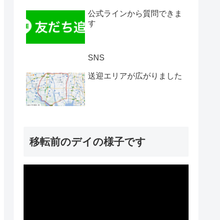
公式ラインから質問できま
す
SNS
送迎エリアが広がりました
移転前のデイの様子です
動
画
プ
レ