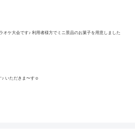
カラオケ大会です♪ 利用者様方でミニ景品のお菓子を用意しました
♪ いただきま〜す☺️