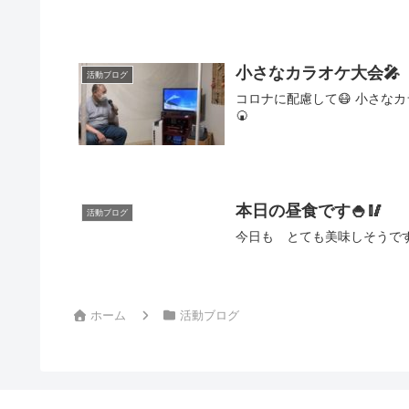
小さなカラオケ大会🎤
活動ブログ
コロナに配慮して😷 小さな
🍘
本日の昼食です🍚🥢
活動ブログ
今日も とても美味しそうです
ホーム
活動ブログ