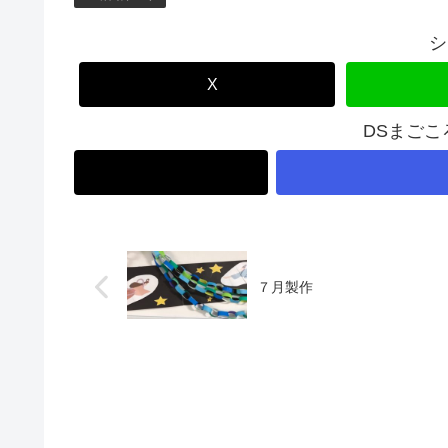
シ
X
DSまご
７月製作